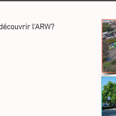
ok
ou l'
insta
de l'ARW pour le
découvrir l'ARW?