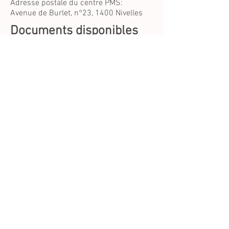
Adresse postale du centre PMS:
Avenue de Burlet, n°23, 1400 Nivelles
Documents disponibles
Lettre de présentation du centre
PMS
Lettre concernant les obligations
parentales
Lettre concernant le respect RGPD
Lettre concernant les maladies
transmissibles
Comment prendre
contact avec le PMS?
L’équipe de Waterloo se compose d’une
conseillère psycho-pédagogique, d’une
assistante sociale et d’une auxiliaire
paramédicale
Le cabinet de consultation de Waterloo